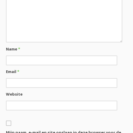
Name
*
Email
*
Website
Mijn naam, e-mail en site opslaan in deze browser voor de