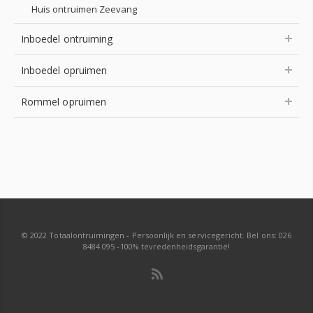
Huis ontruimen Zeevang
Inboedel ontruiming
Inboedel opruimen
Rommel opruimen
© 2022 Totaalontruimingen - Persoonlijk en servicegericht. Bel ons: 026
8484 095 -100% tevredenheidsgarantie!