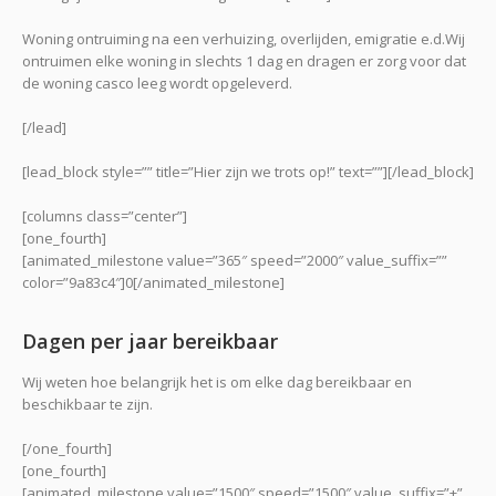
Woning ontruiming na een verhuizing, overlijden, emigratie e.d.Wij
ontruimen elke woning in slechts 1 dag en dragen er zorg voor dat
de woning casco leeg wordt opgeleverd.
[/lead]
[lead_block style=”” title=”Hier zijn we trots op!” text=””][/lead_block]
[columns class=”center”]
[one_fourth]
[animated_milestone value=”365″ speed=”2000″ value_suffix=””
color=”9a83c4″]0[/animated_milestone]
Dagen per jaar bereikbaar
Wij weten hoe belangrijk het is om elke dag bereikbaar en
beschikbaar te zijn.
[/one_fourth]
[one_fourth]
[animated_milestone value=”1500″ speed=”1500″ value_suffix=”+”