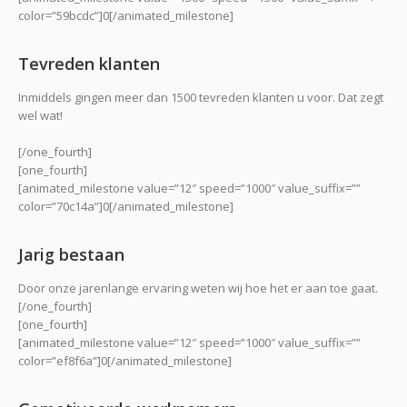
color=”59bcdc”]0[/animated_milestone]
Tevreden klanten
Inmiddels gingen meer dan 1500 tevreden klanten u voor. Dat zegt
wel wat!
[/one_fourth]
[one_fourth]
[animated_milestone value=”12″ speed=”1000″ value_suffix=””
color=”70c14a”]0[/animated_milestone]
Jarig bestaan
Door onze jarenlange ervaring weten wij hoe het er aan toe gaat.
[/one_fourth]
[one_fourth]
[animated_milestone value=”12″ speed=”1000″ value_suffix=””
color=”ef8f6a”]0[/animated_milestone]