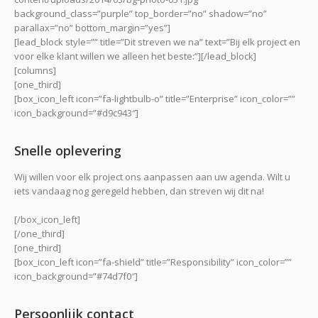
background_class=”purple” top_border=”no” shadow=”no”
parallax=”no” bottom_margin=”yes”]
[lead_block style=”” title=”Dit streven we na” text=”Bij elk project en
voor elke klant willen we alleen het beste:”][/lead_block]
[columns]
[one_third]
[box_icon_left icon=”fa-lightbulb-o” title=”Enterprise” icon_color=””
icon_background=”#d9c943″]
Snelle oplevering
Wij willen voor elk project ons aanpassen aan uw agenda. Wilt u
iets vandaag nog geregeld hebben, dan streven wij dit na!
[/box_icon_left]
[/one_third]
[one_third]
[box_icon_left icon=”fa-shield” title=”Responsibility” icon_color=””
icon_background=”#74d7f0″]
Persoonlijk contact