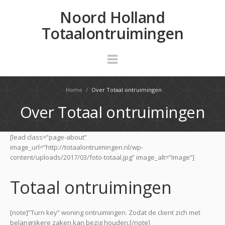
Noord Holland
Totaalontruimingen
Home
/
Over Totaal ontruimingen
Over Totaal ontruimingen
[lead class=”page-about”
image_url=”http://totaalontruimingen.nl/wp-
content/uploads/2017/03/foto-totaal.jpg” image_alt=”Image”]
Totaal ontruimingen
[note]”Turn key” woning ontruimingen. Zodat de client zich met
belangrijkere zaken kan bezig houden.[/note]