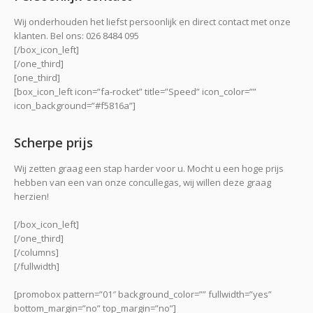
Wij onderhouden het liefst persoonlijk en direct contact met onze
klanten. Bel ons: 026 8484 095
[/box_icon_left]
[/one_third]
[one_third]
[box_icon_left icon=”fa-rocket” title=”Speed” icon_color=””
icon_background=”#f5816a”]
Scherpe prijs
Wij zetten graag een stap harder voor u. Mocht u een hoge prijs
hebben van een van onze concullegas, wij willen deze graag
herzien!
[/box_icon_left]
[/one_third]
[/columns]
[/fullwidth]
[promobox pattern=”01″ background_color=”” fullwidth=”yes”
bottom_margin=”no” top_margin=”no”]