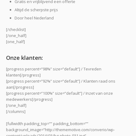
Gratis en vrijblijvend een offerte
Altijd de scherpste prijs
Door heel Nederland
[/checklist]
[/one_half]
[one_half]
Onze klanten:
[progress percent=”98%” size=”default”] / Tevreden
klanten[/progress]
[progress percent=”92%” size=”default”] / Klanten raad ons
aan[/progress]
[progress percent=”100%” size=”default”] / Inzet van onze
medewerkers[/progress]
[/one_half]
[/columns]
[fullwidth padding_top=”” padding_bottom=””
background_image=”http://thememotive.com/converio/wp-
content/uploads/2014/03/bg-photo-031.jpg”